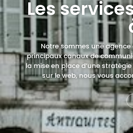
Les service
Notre sommes une agence d
principaux canaux de communicat
la mise en place d’une stratégie 
sur le web, nous vous acc