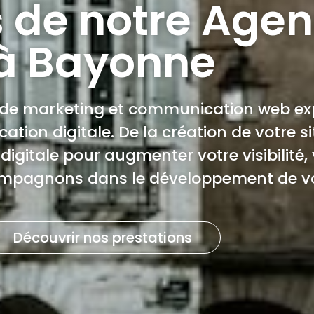
s de notre Age
à Bayonne
e marketing et communication web exp
ion digitale. De la création de votre si
digitale pour augmenter votre visibilité,
ompagnons dans le développement de vo
Découvrir nos prestations