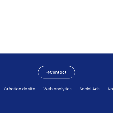
gence SEO
Agence SEA
Nos formations
Contact
Création de site
Web analytics
Social Ads
No