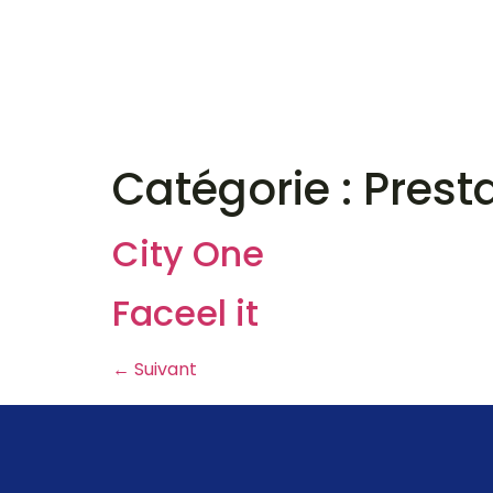
Nos services
A
Catégorie :
Prest
City One
Faceel it
←
Suivant